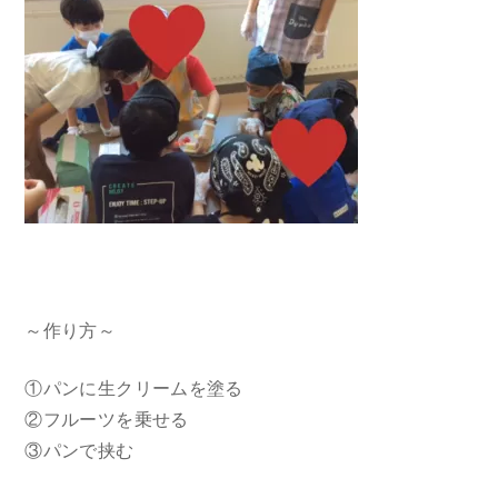
～作り方～
①パンに生クリームを塗る
②フルーツを乗せる
③パンで挟む